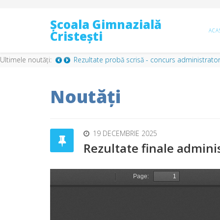
Școala Gimnazială
ACA
Cristești
Ultimele noutăți:
Condiții specifice de ocupare a catedrelor va
Noutăți
19 DECEMBRIE 2025
Rezultate finale admini