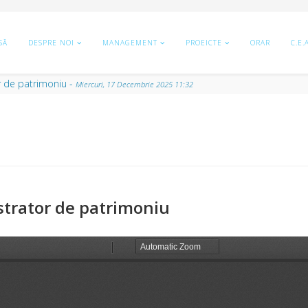
SĂ
DESPRE NOI
MANAGEMENT
PROEICTE
ORAR
C.E.
cante
-
Miercuri, 25 Februarie 2026 18:29
strator de patrimoniu