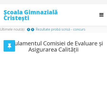
Școala Gimnazială
Cristești
Ultimele noutăți:
Rezultate probă scrisă - concurs
administrator de patrimoniu
-
Miercuri, 17
Regulamentul Comisiei de Evaluare şi
Decembrie 2025 11:32
Asigurarea Calității