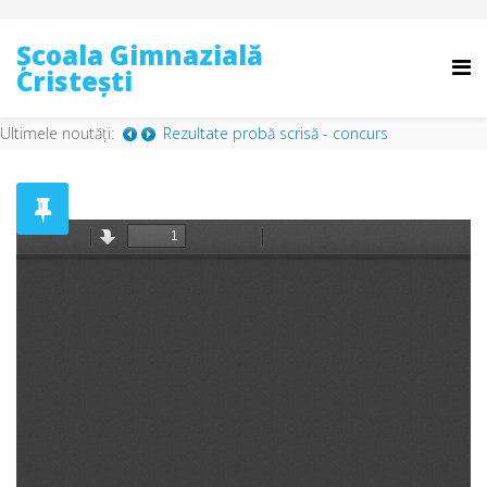
Școala Gimnazială
Cristești
Ultimele noutăți: